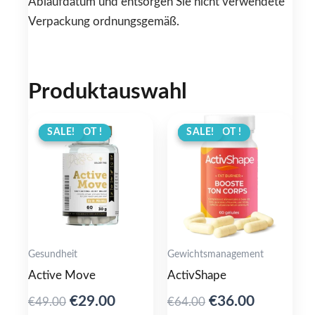
Ablaufdatum und entsorgen Sie nicht verwendete
Verpackung ordnungsgemäß.
Produktauswahl
ANGEBOT !
SALE!
ANGEBOT !
SALE!
Gesundheit
Gewichtsmanagement
Active Move
ActivShape
Original
Current
Original
Current
€
29.00
€
36.00
€
49.00
€
64.00