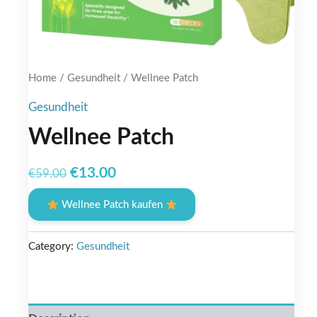
Home
/
Gesundheit
/ Wellnee Patch
Gesundheit
Wellnee Patch
Original
Current
€
13.00
€
59.00
price
price
Wellnee Patch kaufen
was:
is:
€59.00.
€13.00.
Category:
Gesundheit