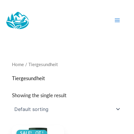
Skip
to
content
Home
/ Tiergesundheit
Tiergesundheit
Showing the single result
ANGEBOT !
SALE!