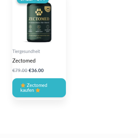
Tiergesundheit
Zectomed
Original
Current
€
79.00
€
36.00
price
price
was:
is:
Zectomed
€79.00.
€36.00.
kaufen