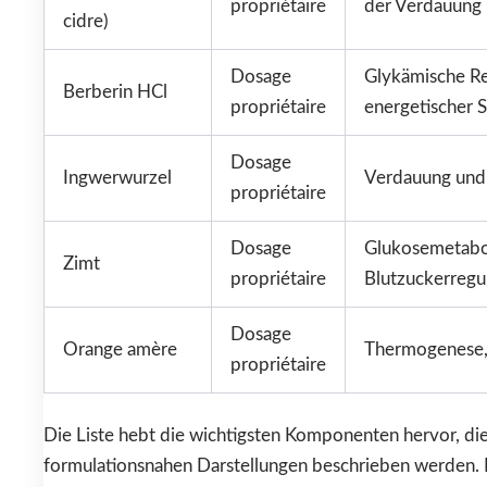
propriétaire
der Verdauung
cidre)
Dosage
Glykämische Re
Berberin HCl
propriétaire
energetischer 
Dosage
Ingwerwurzel
Verdauung und
propriétaire
Dosage
Glukosemetabo
Zimt
propriétaire
Blutzuckerregu
Dosage
Orange amère
Thermogenese, 
propriétaire
Die Liste hebt die wichtigsten Komponenten hervor, die
formulationsnahen Darstellungen beschrieben werden. 