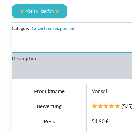
price
price
Vorisol kaufen
was:
is:
€79.00.
€36.00.
Category:
Gewichtsmanagement
Description
Reviews (0)
Produktname
Vorisol
Bewertung
(5/5
Preis
54,90 €