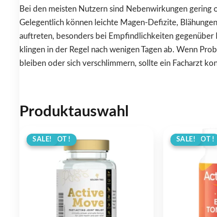
Bei den meisten Nutzern sind Nebenwirkungen gering o
Gelegentlich können leichte Magen-Defizite, Blähunge
auftreten, besonders bei Empfindlichkeiten gegenüber K
klingen in der Regel nach wenigen Tagen ab. Wenn Pro
bleiben oder sich verschlimmern, sollte ein Facharzt ko
Produktauswahl
ANGEBOT !
SALE!
ANGEBOT !
SALE!