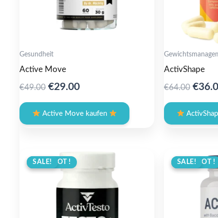
Gesundheit
Gewichtsmanage
Active Move
ActivShape
Original
Current
Origi
€
29.00
€
36.
€
49.00
€
64.00
price
price
price
was:
is:
was:
Active Move kaufen
ActivShap
€49.00.
€29.00.
€64.0
ANGEBOT !
SALE!
ANGEBOT !
SALE!