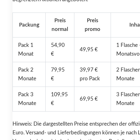
Preis
Preis
Packung
Inha
normal
promo
Pack 1
54,90
1 Flasche 
49,95 €
Monat
€
Monatsvor
Pack 2
79,95
39,97 €
2 Flaschen
Monate
€
pro Pack
Monate
Pack 3
109,95
3 Flaschen
69,95 €
Monate
€
Monate
Hinweis: Die dargestellten Preise entsprechen der offizie
Euro. Versand- und Lieferbedingungen können je nach La