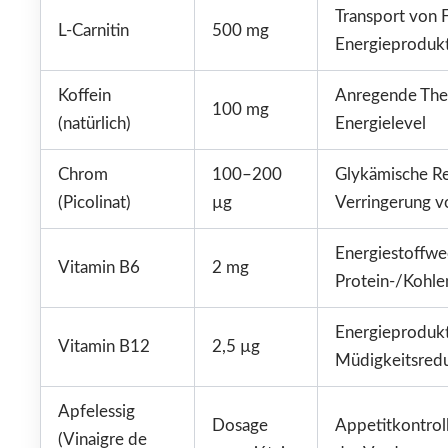
Transport von F
L-Carnitin
500 mg
Energieproduk
Koffein
Anregende The
100 mg
(natürlich)
Energielevel
Chrom
100–200
Glykämische Re
(Picolinat)
µg
Verringerung 
Energiestoffwe
Vitamin B6
2 mg
Protein-/Kohle
Energieprodukt
Vitamin B12
2,5 µg
Müdigkeitsred
Apfelessig
Dosage
Appetitkontrol
(Vinaigre de