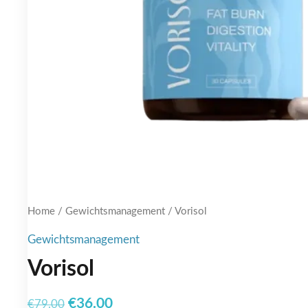
Home
/
Gewichtsmanagement
/ Vorisol
Gewichtsmanagement
Vorisol
Original
Current
€
36.00
€
79.00