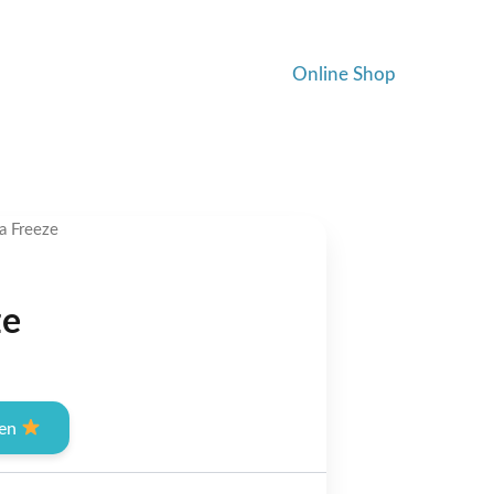
Online Shop
a Freeze
ze
ent
fen
00.