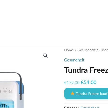
Home
/
Gesundheit
/ Tundr
Gesundheit
Tundra Free
Original
Curr
€
54.00
€
179.00
price
price
Tundra Freeze kau
was:
is:
€179.00.
€54.