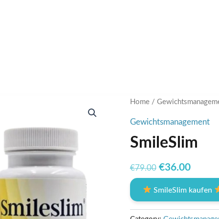
Home
/
Gewichtsmanagem
Gewichtsmanagement
SmileSlim
Original
Curre
€
36.00
€
79.00
price
price
SmileSlim kaufen
was:
is:
€79.00.
€36.0