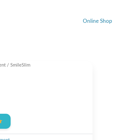
Online Shop
ent
/ SmileSlim
nt
0.