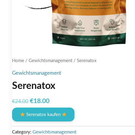
Home
/
Gewichtsmanagement
/ Serenatox
Gewichtsmanagement
Serenatox
Original
Current
€
18.00
€
24.00
price
price
Serenatox kaufen
was:
is:
€24.00.
€18.00.
Category:
Gewichtsmanagement