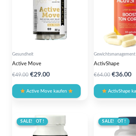
Gesundheit
Gewichtsmanagement
Active Move
ActivShape
Original
Current
Original
C
€
29.00
€
36.00
€
49.00
€
64.00
price
price
price
p
was:
is:
was:
is
Active Move kaufen
ActivShape k
€49.00.
€29.00.
€64.00.
€
ANGEBOT !
SALE!
ANGEBOT !
SALE!