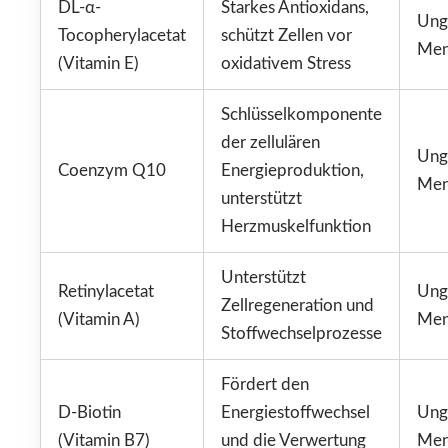
DL-α-
Starkes Antioxidans,
Ung
Tocopherylacetat
schützt Zellen vor
Me
(Vitamin E)
oxidativem Stress
Schlüsselkomponente
der zellulären
Ung
Coenzym Q10
Energieproduktion,
Me
unterstützt
Herzmuskelfunktion
Unterstützt
Retinylacetat
Ung
Zellregeneration und
(Vitamin A)
Me
Stoffwechselprozesse
Fördert den
D-Biotin
Energiestoffwechsel
Ung
(Vitamin B7)
und die Verwertung
Me