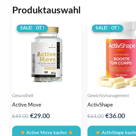
Produktauswahl
ANGEBOT !
SALE!
ANGEBOT !
SALE!
Gesundheit
Gewichtsmanagement
Active Move
ActivShape
Original
Current
Original
Cur
€
29.00
€
36.00
€
49.00
€
64.00
price
price
price
pric
was:
is:
was:
is:
Active Move kaufen
ActivShape kauf