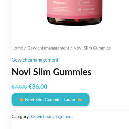
Home
/
Gewichtsmanagement
/ Novi Slim Gummies
Gewichtsmanagement
Novi Slim Gummies
Original
Current
€
36.00
€
79.00
price
price
Novi Slim Gummies kaufen
was:
is:
€79.00.
€36.00.
Category:
Gewichtsmanagement