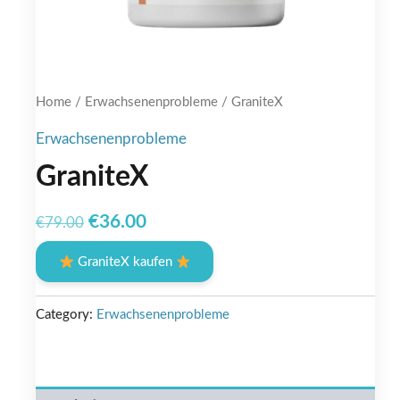
Home
/
Erwachsenenprobleme
/ GraniteX
Erwachsenenprobleme
GraniteX
Original
Current
€
36.00
€
79.00
price
price
GraniteX kaufen
was:
is:
€79.00.
€36.00.
Category:
Erwachsenenprobleme