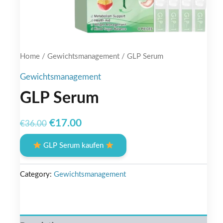
Home
/
Gewichtsmanagement
/ GLP Serum
Gewichtsmanagement
GLP Serum
Original
Current
€
17.00
€
36.00
price
price
GLP Serum kaufen
was:
is:
€36.00.
€17.00.
Category:
Gewichtsmanagement