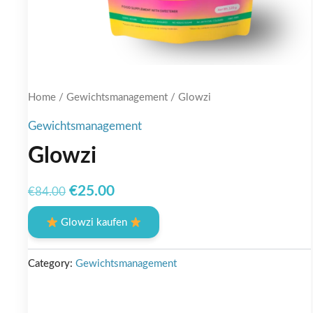
Home
/
Gewichtsmanagement
/ Glowzi
Gewichtsmanagement
Glowzi
Original
Current
€
25.00
€
84.00
price
price
Glowzi kaufen
was:
is:
€84.00.
€25.00.
Category:
Gewichtsmanagement