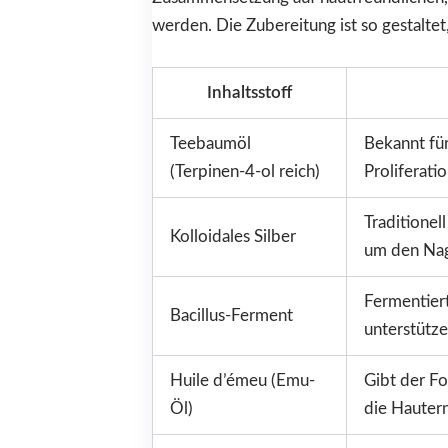
werden. Die Zubereitung ist so gestalte
Inhaltsstoff
Teebaumöl
Bekannt für
(Terpinen-4-ol reich)
Proliferati
Traditionel
Kolloidales Silber
um den Nag
Fermentier
Bacillus-Ferment
unterstütze
Huile d’émeu (Emu-
Gibt der Fo
Öl)
die Hauter