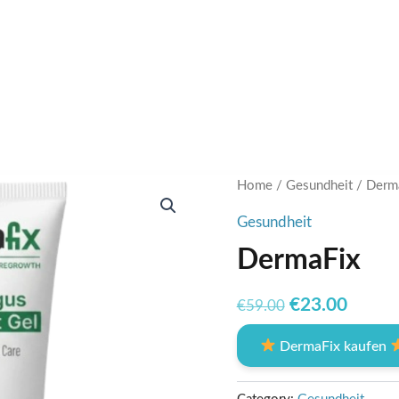
Home
/
Gesundheit
/ Derm
Gesundheit
DermaFix
Original
Curre
€
23.00
€
59.00
price
price
DermaFix kaufen
was:
is:
€59.00.
€23.0