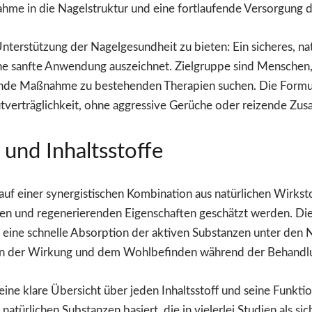
ahme in die Nagelstruktur und eine fortlaufende Versorgung 
Unterstützung der Nagelgesundheit zu bieten: Ein sicheres, nat
 eine sanfte Anwendung auszeichnet. Zielgruppe sind Menschen
ende Maßnahme zu bestehenden Therapien suchen. Die Formuli
tverträglichkeit, ohne aggressive Gerüche oder reizende Zusa
nd Inhaltsstoffe
f einer synergistischen Kombination aus natürlichen Wirkstoff
n und regenerierenden Eigenschaften geschätzt werden. Die
ie eine schnelle Absorption der aktiven Substanzen unter den
lle in der Wirkung und dem Wohlbefinden während der Behandl
eine klare Übersicht über jeden Inhaltsstoff und seine Funktio
türlichen Substanzen basiert, die in vielerlei Studien als sic