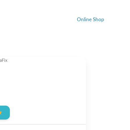
Online Shop
aFix
nt
0.