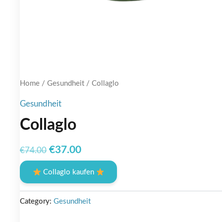
Home
/
Gesundheit
/ Collaglo
Gesundheit
Collaglo
Original
Current
€
37.00
€
74.00
price
price
Collaglo kaufen
was:
is:
€74.00.
€37.00.
Category:
Gesundheit