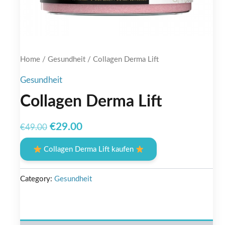
Home
/
Gesundheit
/ Collagen Derma Lift
Gesundheit
Collagen Derma Lift
Original
Current
€
29.00
€
49.00
price
price
Collagen Derma Lift kaufen
was:
is:
€49.00.
€29.00.
Category:
Gesundheit