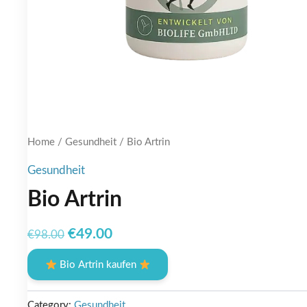
Home
/
Gesundheit
/ Bio Artrin
Gesundheit
Bio Artrin
Original
Current
€
49.00
€
98.00
price
price
Bio Artrin kaufen
was:
is:
€98.00.
€49.00.
Category:
Gesundheit