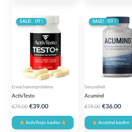
ANGEBOT !
SALE!
ANGEBOT !
SALE!
Erwachsenenprobleme
Gesundheit
ActivTesto
Acumind
Original
Current
Original
Cur
€
39.00
€
36.00
€
79.00
€
79.00
price
price
price
pric
was:
is:
was:
is:
ActivTesto kaufen
Acumind kaufen
€79.00.
€39.00.
€79.00.
€36