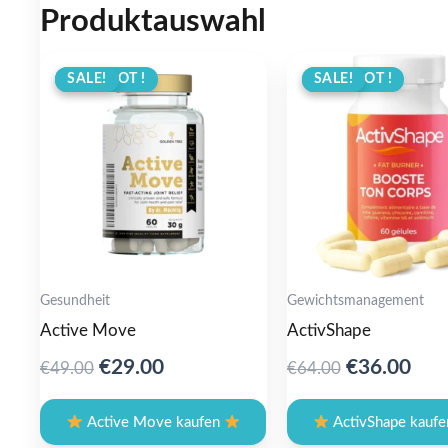
Produktauswahl
ANGEBOT !
SALE!
ANGEBOT !
SALE!
Gesundheit
Gewichtsmanagement
Active Move
ActivShape
Original
Current
Original
Cur
€
29.00
€
36.00
€
49.00
€
64.00
price
price
price
pric
was:
is:
was:
is:
Active Move kaufen
ActivShape kauf
€49.00.
€29.00.
€64.00.
€36