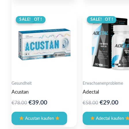
ANGEBOT !
SALE!
ANGEBOT !
SALE!
Gesundheit
Erwachsenenprobleme
Acustan
Adectal
Original
Current
Original
Cur
€
39.00
€
29.00
€
78.00
€
58.00
price
price
price
pric
was:
is:
was:
is:
Acustan kaufen
Adectal kaufen
€78.00.
€39.00.
€58.00.
€29