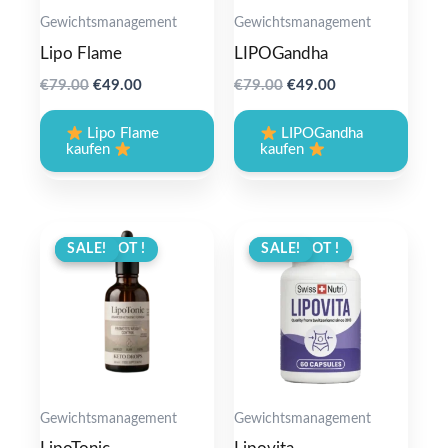
Gewichtsmanagement
Gewichtsmanagement
Lipo Flame
LIPOGandha
Original
Current
Original
Current
€
79.00
€
49.00
€
79.00
€
49.00
price
price
price
price
was:
is:
was:
is:
Lipo Flame
LIPOGandha
€79.00.
€49.00.
€79.00.
€49.00.
kaufen
kaufen
ANGEBOT !
SALE!
ANGEBOT !
SALE!
Gewichtsmanagement
Gewichtsmanagement