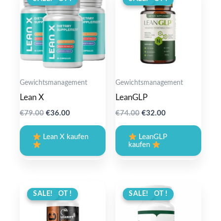
Gewichtsmanagement
Gewichtsmanagement
Lean X
LeanGLP
Original
Current
Original
Current
€
79.00
€
36.00
€
74.00
€
32.00
price
price
price
price
was:
is:
was:
is:
Lean X kaufen
LeanGLP
€79.00.
€36.00.
€74.00.
€32.00.
kaufen
ANGEBOT !
SALE!
ANGEBOT !
SALE!