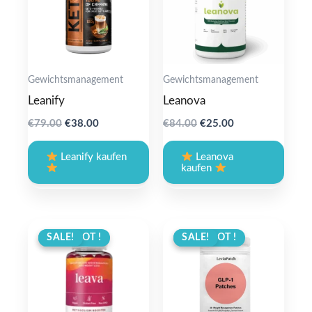
Gewichtsmanagement
Gewichtsmanagement
Leanify
Leanova
Original
Current
Original
Current
€
79.00
€
38.00
€
84.00
€
25.00
price
price
price
price
was:
is:
was:
is:
Leanify kaufen
Leanova
€79.00.
€38.00.
€84.00.
€25.00.
kaufen
ANGEBOT !
SALE!
ANGEBOT !
SALE!