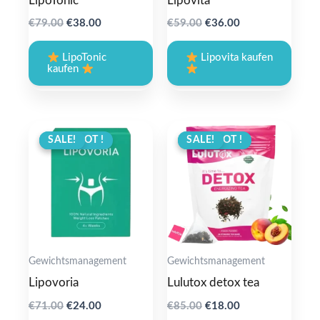
LipoTonic
Lipovita
Original
Current
Original
Current
€
79.00
€
38.00
€
59.00
€
36.00
price
price
price
price
was:
is:
was:
is:
LipoTonic
Lipovita kaufen
€79.00.
€38.00.
€59.00.
€36.00.
kaufen
ANGEBOT !
SALE!
ANGEBOT !
SALE!
Gewichtsmanagement
Gewichtsmanagement
Lipovoria
Lulutox detox tea
Original
Current
Original
Current
€
71.00
€
24.00
€
85.00
€
18.00
price
price
price
price