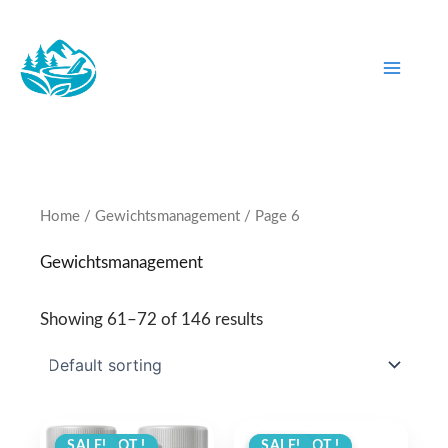
Skip
to
content
Home
/
Gewichtsmanagement
/ Page 6
Gewichtsmanagement
Showing 61–72 of 146 results
ANGEBOT !
SALE!
ANGEBOT !
SALE!